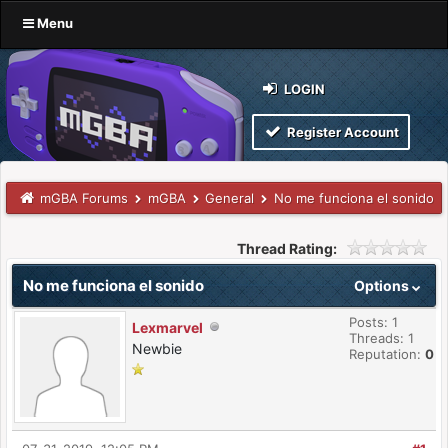
Menu
LOGIN
Register Account
mGBA Forums
mGBA
General
No me funciona el sonido
Thread Rating:
No me funciona el sonido
Options
Posts: 1
Lexmarvel
Threads: 1
Newbie
Reputation:
0