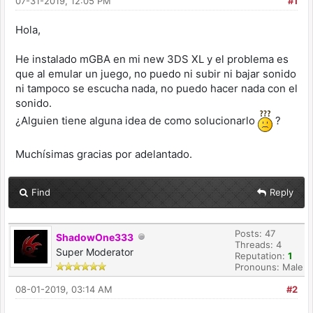
07-31-2019, 12:05 PM
#1
Hola,
He instalado mGBA en mi new 3DS XL y el problema es
que al emular un juego, no puedo ni subir ni bajar sonido
ni tampoco se escucha nada, no puedo hacer nada con el
sonido.
¿Alguien tiene alguna idea de como solucionarlo
?
Muchísimas gracias por adelantado.
Find
Reply
Posts: 47
ShadowOne333
Threads: 4
Super Moderator
Reputation:
1
Pronouns: Male
08-01-2019, 03:14 AM
#2